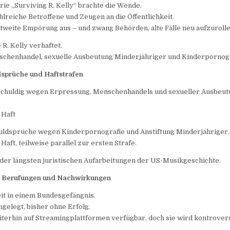
ie „Surviving R. Kelly“ brachte die Wende.
hlreiche Betroffene und Zeugen an die Öffentlichkeit.
ltweite Empörung aus – und zwang Behörden, alte Fälle neu aufzurolle
R. Kelly verhaftet.
schenhandel, sexuelle Ausbeutung Minderjähriger und Kinderpornogr
sprüche und Haftstrafen
Schuldig wegen Erpressung, Menschenhandels und sexueller Ausbeu
 Haft
chuldsprüche wegen Kinderpornografie und Anstiftung Minderjähriger.
Haft, teilweise parallel zur ersten Strafe.
 der längsten juristischen Aufarbeitungen der US-Musikgeschichte.
, Berufungen und Nachwirkungen
zeit in einem Bundesgefängnis.
ngelegt, bisher ohne Erfolg.
iterhin auf Streamingplattformen verfügbar, doch sie wird kontrovers