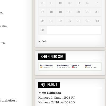
10
11
12
13
14
15
16
17
18
19
20
21
22
23
n.
24
25
26
27
28
29
30
afie.
31
« Juli
tung
SEHEN NUR SIE!
EQUIPMENT
Main Cameras
Kamera 1: Canon EOS RP
 diskutiert.
Kamera 2: Nikon D5200