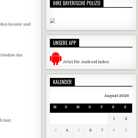
IHRE BAYERISCHE POLIZEI
erden konnte und
UNSERE APP
tändnis dar.
Jetzt für Android laden
KALENDER
August 2026
M
D
M
D
F
S
S
1
2
 laut.
3
4
5
6
7
8
9