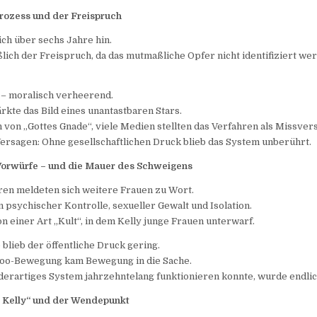
rozess und der Freispruch
ch über sechs Jahre hin.
ßlich der Freispruch, da das mutmaßliche Opfer nicht identifiziert w
 – moralisch verheerend.
rkte das Bild eines unantastbaren Stars.
h von „Gottes Gnade“, viele Medien stellten das Verfahren als Missvers
Versagen: Ohne gesellschaftlichen Druck blieb das System unberührt.
Vorwürfe – und die Mauer des Schweigens
ren meldeten sich weitere Frauen zu Wort.
n psychischer Kontrolle, sexueller Gewalt und Isolation.
n einer Art „Kult“, in dem Kelly junge Frauen unterwarf.
 blieb der öffentliche Druck gering.
Too-Bewegung kam Bewegung in die Sache.
 derartiges System jahrzehntelang funktionieren konnte, wurde endlich
R. Kelly“ und der Wendepunkt