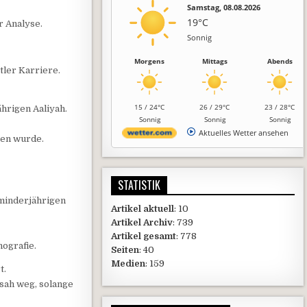
Samstag, 08.08.2026
19°C
r Analyse.
Sonnig
Morgens
Mittags
Abends
tler Karriere.
15 / 24°C
26 / 29°C
23 / 28°C
ährigen Aaliyah.
Sonnig
Sonnig
Sonnig
Aktuelles Wetter ansehen
gen wurde.
STATISTIK
 minderjährigen
Artikel aktuell
: 10
Artikel Archiv
: 739
Artikel gesamt
: 778
ografie.
Seiten
: 40
Medien
: 159
t.
 sah weg, solange