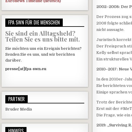
Euronews Timeline (deutsch)
2002–2008: Der P
Der Prozess zog si
FPA SWN FÜR DIE MENSCHEN
2008 folgte schlie
nicht aussagte.
Sie sind ein Alltagsheld?
Teilen Sie es uns bitte mit.
Juristisch korrekt
Der Freispruch stä
Sie möchten uns ein Ereignis berichten?
Kelly selbst sprac
Senden Sie es uns, und wir berichten
Ein strukturelles 
darüber.
presse[at]fpa-swn.eu
2010–2017: Neue 
In den 2010er-Jah
Sie berichteten vo
Einige sprachen vo
PARTNER
Trotz der Berichte
Erst mit der #Me
Bruder Media
Die Frage, wie ein
2019: „Surviving 
HINWEIS