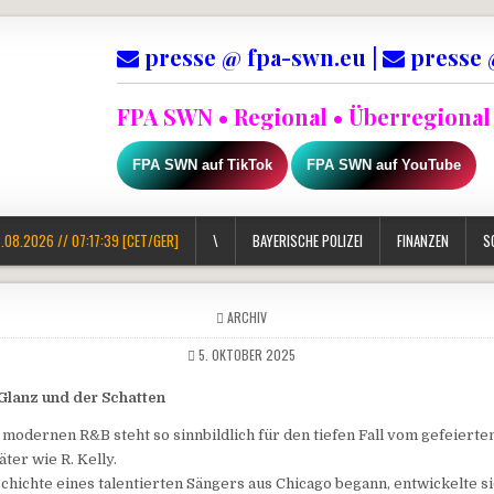
presse @ fpa-swn.eu |
presse 
FPA SWN • Regional • Überregional 
FPA SWN auf TikTok
FPA SWN auf YouTube
.08.2026 // 07:17:40 [CET/GER]
\
BAYERISCHE POLIZEI
FINANZEN
S
POSTED IN
ARCHIV
5. OKTOBER 2025
 Glanz und der Schatten
modernen R&B steht so sinnbildlich für den tiefen Fall vom gefeiert
äter wie R. Kelly.
chichte eines talentierten Sängers aus Chicago begann, entwickelte s