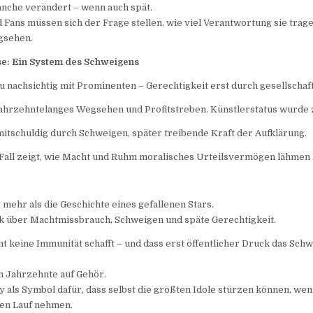
ranche verändert – wenn auch spät.
 Fans müssen sich der Frage stellen, wie viel Verantwortung sie trag
gsehen.
yse: Ein System des Schweigens
zu nachsichtig mit Prominenten – Gerechtigkeit erst durch gesellschaf
rzehntelanges Wegsehen und Profitstreben. Künstlerstatus wurde 
tschuldig durch Schweigen, später treibende Kraft der Aufklärung.
all zeigt, wie Macht und Ruhm moralisches Urteilsvermögen lähmen
st mehr als die Geschichte eines gefallenen Stars.
ck über Machtmissbrauch, Schweigen und späte Gerechtigkeit.
ent keine Immunität schafft – und dass erst öffentlicher Druck das Sc
n Jahrzehnte auf Gehör.
ly als Symbol dafür, dass selbst die größten Idole stürzen können, we
en Lauf nehmen.