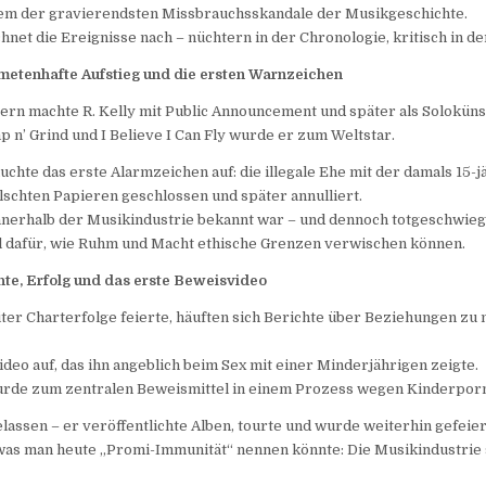
em der gravierendsten Missbrauchsskandale der Musikgeschichte.
chnet die Ereignisse nach – nüchtern in der Chronologie, kritisch in de
metenhafte Aufstieg und die ersten Warnzeichen
ern machte R. Kelly mit Public Announcement und später als Soloküns
 n’ Grind und I Believe I Can Fly wurde er zum Weltstar.
uchte das erste Alarmzeichen auf: die illegale Ehe mit der damals 15-j
lschten Papieren geschlossen und später annulliert.
innerhalb der Musikindustrie bekannt war – und dennoch totgeschwie
el dafür, wie Ruhm und Macht ethische Grenzen verwischen können.
te, Erfolg und das erste Beweisvideo
ter Charterfolge feierte, häuften sich Berichte über Beziehungen zu
ideo auf, das ihn angeblich beim Sex mit einer Minderjährigen zeigte.
urde zum zentralen Beweismittel in einem Prozess wegen Kinderporn
elassen – er veröffentlichte Alben, tourte und wurde weiterhin gefeier
 was man heute „Promi-Immunität“ nennen könnte: Die Musikindustrie