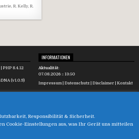
ustrie
,
R. Kelly
,
R.
INFORMATIONEN
| PHP 8.4.12
Aktualität
:
07.08.2026 :: 13:50
sDNA
(v1.0.9)
Impressum
|
Datenschutz
|
Disclaimer
|
Kontakt
.
 passt sich
zbarkeit, Responsibilität & Sicherheit.
en Cookie-Einstellungen aus, was Ihr Gerät uns mitteilen