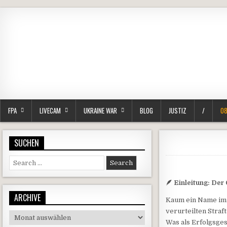
FPA
LIVECAM
UKRAINE WAR
BLOG
JUSTIZ
/
08
SUCHEN
Search for:
🪶 Einleitung: Der
ARCHIVE
Kaum ein Name im 
verurteilten Straft
Archive
Was als Erfolgsges