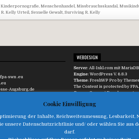
,
Kinderpornografie
,
Menschenhandel
,
Missbrauchsskandal
,
Musikind
,
R. Kelly Urteil
,
Sexuelle Gewalt
,
Surviving R. Kelly
avigation
WEBDESIGN
Server
:
All-Inkl.com
mit MariaDB 
Engine
:
WordPress
V. 6.8.3
 fpa-swn .eu
Theme
: FreshWP Pro by
Theme
.eu
The Content is protected by
FPA
esse-Augsburg.de
Owner
:
Oxygen³ Development
eie-Presse-Augsburg.de
Diese Website ist responsive und
Cookie Einwilligung
dem Endgerät automatisch an.
timierung der Inhalte, Reichweitenmessung, Lesbarkeit, Nut
Sie unsere Datenschutzrichtlinie und/ oder wählen Sie aus d
©2025 • Freie Presse Augsburg
darf.