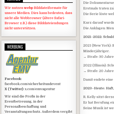
Die Dokumentarser
Wir nutzen
webp
Bilddateiformate für
Erstmals traten za
unsere Medien. Dies kann bedeuten, dass
Die Serie löste we
nicht alle Webbrowser (ältere Safari-
Kurz darauf wurde 
Browser z.B.) diese Bilddateiendungen
Die Anklagen: Men
nicht unterstützen.
2021–2022: Schuld
2021 (New York): 
WERBUNG
Minderjähriger.
→ Strafe: 30 Jahre
2022 (Illinois): S
→ Strafe: 20 Jahre 
Facebook
:
Damit endete eine
facebook.com/sicherheitundevent
2023–Heute: Haft
X (Twitter)
: x.com/emvagentur
Wir sind die Profis in der
R. Kelly sitzt der
Eventbetreuung, in der
Er hat Berufung ei
Personalbeschaffung und
Seine Musik ist we
Veranstaltungsschutz. Außerdem vergibt