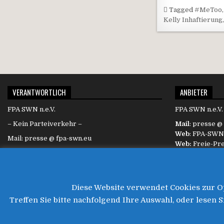
Tagged
#MeToo
Kelly Inhaftierung
Beitragsn
VERANTWORTLICH
ANBIETER
FPA SWN n.e.V.
FPA SWN n.e.V.
– Kein Parteiverkehr –
Mail
: presse @
Web
: FPA-SWN
Mail: presse @ fpa-swn.eu
Web:
Freie-Pr
Web
: News.Fr
Diese Website verwendet Cookies zur Op
Treffen Sie bitte nachfolgend Ihre Auswahl, oder lesen 