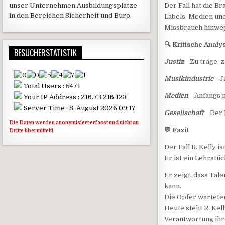
Der Fall hat die B
unser Unternehmen Ausbildungsplätze
in den Bereichen Sicherheit und Büro.
Labels, Medien und
Missbrauch hinwe
🔍 Kritische Anal
BESUCHERSTATISTIK
Justiz
Zu träge, 
Musikindustrie
Jah
Total Users : 5471
Medien
Anfangs mi
Your IP Address : 216.73.216.123
Server Time : 8. August 2026 09:17
Gesellschaft
Der F
Die Daten werden anonymisiert erfasst und nicht an
💬 Fazit
Dritte übermittelt!
Der Fall R. Kelly i
Er ist ein Lehrstü
Er zeigt, dass Tal
kann.
Die Opfer wartete
Heute steht R. Kel
Verantwortung ihr