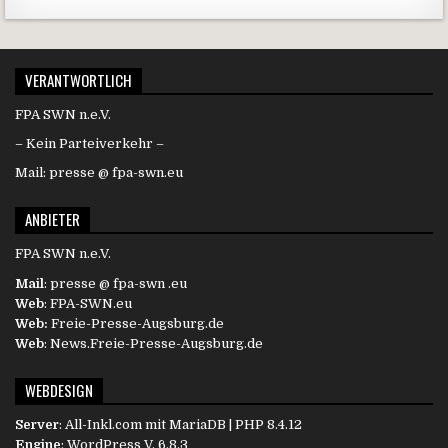
VERANTWORTLICH
FPA SWN n.e.V.
– Kein Parteiverkehr –
Mail: presse @ fpa-swn.eu
ANBIETER
FPA SWN n.e.V.
Mail
: presse @ fpa-swn .eu
Web
: FPA-SWN.eu
Web:
Freie-Presse-Augsburg.de
Web
: News.Freie-Presse-Augsburg.de
WEBDESIGN
Server
:
All-Inkl.com
mit MariaDB | PHP 8.4.12
Engine
:
WordPress
V. 6.8.3