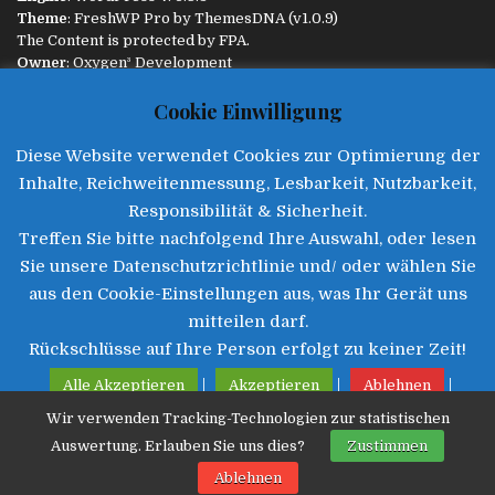
Theme
: FreshWP Pro by
ThemesDNA
(v1.0.9)
The Content is protected by
FPA
.
Owner
:
Oxygen³ Development
Diese Website ist responsive und passt sich dem Endgerät
Cookie Einwilligung
automatisch an.
Diese Website verwendet Cookies zur Optimierung der
INFORMATIONEN
Inhalte, Reichweitenmessung, Lesbarkeit, Nutzbarkeit,
Aktualität
:
Responsibilität & Sicherheit.
08.08.2026 :: 16:08
Treffen Sie bitte nachfolgend Ihre Auswahl, oder lesen
Impressum
|
Datenschutz
|
Disclaimer
|
Kontakt
Sie unsere Datenschutzrichtlinie und/ oder wählen Sie
aus den Cookie-Einstellungen aus, was Ihr Gerät uns
mitteilen darf.
Rückschlüsse auf Ihre Person erfolgt zu keiner Zeit!
©2025 • Freie Presse Augsburg
|
|
|
Alle Akzeptieren
Akzeptieren
Ablehnen
Wir verwenden Tracking-Technologien zur statistischen
|
Datenschutz lesen
Cookie Einstellungen
Auswertung. Erlauben Sie uns dies?
Zustimmen
Impressum
|
Ablehnen
Datenschutz