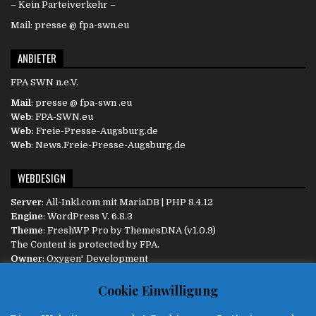
– Kein Parteiverkehr –
Mail: presse @ fpa-swn.eu
ANBIETER
FPA SWN n.e.V.
Mail
: presse @ fpa-swn .eu
Web
: FPA-SWN.eu
Web:
Freie-Presse-Augsburg.de
Web
: News.Freie-Presse-Augsburg.de
WEBDESIGN
Server
:
All-Inkl.com
mit MariaDB | PHP 8.4.12
Engine
:
WordPress
V. 6.8.3
Theme
: FreshWP Pro by
ThemesDNA
(v1.0.9)
The Content is protected by
FPA
.
Owner
:
Oxygen³ Development
Diese Website ist responsive und passt sich dem Endgerät
Cookie Einwilligung
automatisch an.