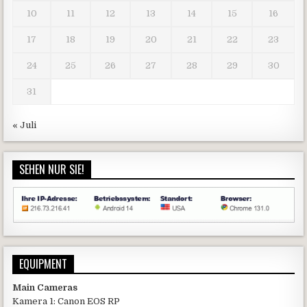
10
11
12
13
14
15
16
17
18
19
20
21
22
23
24
25
26
27
28
29
30
31
« Juli
SEHEN NUR SIE!
EQUIPMENT
Main Cameras
Kamera 1: Canon EOS RP