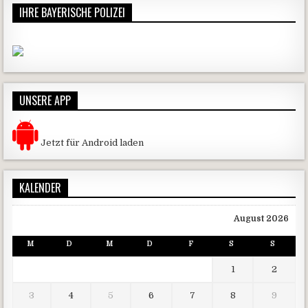
IHRE BAYERISCHE POLIZEI
UNSERE APP
Jetzt für Android laden
KALENDER
August 2026
M
D
M
D
F
S
S
1
2
3
4
5
6
7
8
9