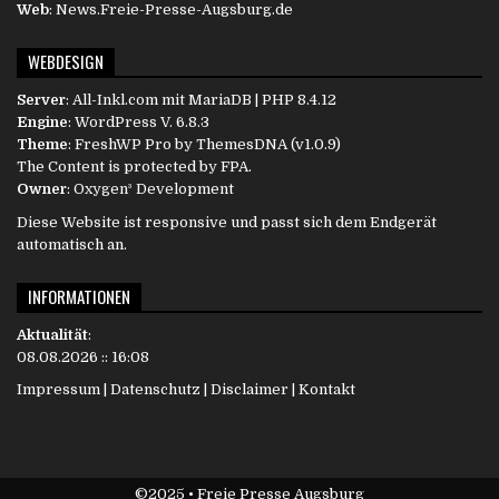
Web
: News.Freie-Presse-Augsburg.de
WEBDESIGN
Server
:
All-Inkl.com
mit MariaDB | PHP 8.4.12
Engine
:
WordPress
V. 6.8.3
Theme
: FreshWP Pro by
ThemesDNA
(v1.0.9)
The Content is protected by
FPA
.
Owner
:
Oxygen³ Development
Diese Website ist responsive und passt sich dem Endgerät
automatisch an.
INFORMATIONEN
Aktualität
:
08.08.2026 :: 16:08
Impressum
|
Datenschutz
|
Disclaimer
|
Kontakt
©2025 • Freie Presse Augsburg