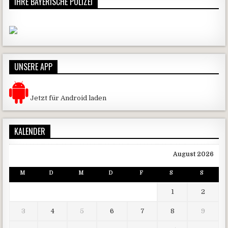
IHRE BAYERISCHE POLIZEI
UNSERE APP
Jetzt für Android laden
KALENDER
August 2026
M
D
M
D
F
S
S
1
2
3
4
5
6
7
8
9