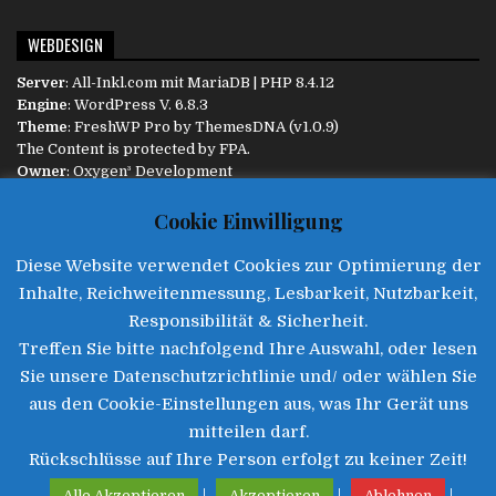
WEBDESIGN
Server
:
All-Inkl.com
mit MariaDB | PHP 8.4.12
Engine
:
WordPress
V. 6.8.3
Theme
: FreshWP Pro by
ThemesDNA
(v1.0.9)
The Content is protected by
FPA
.
Owner
:
Oxygen³ Development
Diese Website ist responsive und passt sich dem Endgerät
Cookie Einwilligung
automatisch an.
Diese Website verwendet Cookies zur Optimierung der
INFORMATIONEN
Inhalte, Reichweitenmessung, Lesbarkeit, Nutzbarkeit,
Aktualität
:
Responsibilität & Sicherheit.
08.08.2026 :: 16:08
Treffen Sie bitte nachfolgend Ihre Auswahl, oder lesen
Impressum
|
Datenschutz
|
Disclaimer
|
Kontakt
Sie unsere Datenschutzrichtlinie und/ oder wählen Sie
aus den Cookie-Einstellungen aus, was Ihr Gerät uns
mitteilen darf.
Rückschlüsse auf Ihre Person erfolgt zu keiner Zeit!
©2025 • Freie Presse Augsburg
|
|
|
Alle Akzeptieren
Akzeptieren
Ablehnen