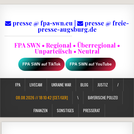
presse @ fpa-swn.eu |
presse @ freie-
presse-augsburg.de
FPA SWN • Regional • Überregional •
Unparteiisch • Neutral
FPA SWN auf TikTok
FPA SWN auf YouTube
FPA
LIVECAM
UKRAINE WAR
BLOG
JUSTIZ
/
08.08.2026 // 18:10:42 [CET/GER]
\
BAYERISCHE POLIZEI
FINANZEN
SONSTIGES
PRESSERAT