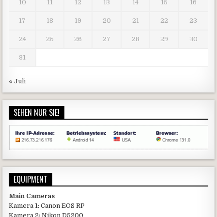
10
11
12
13
14
15
16
17
18
19
20
21
22
23
24
25
26
27
28
29
30
31
« Juli
SEHEN NUR SIE!
EQUIPMENT
Main Cameras
Kamera 1: Canon EOS RP
Kamera 2: Nikon D5200