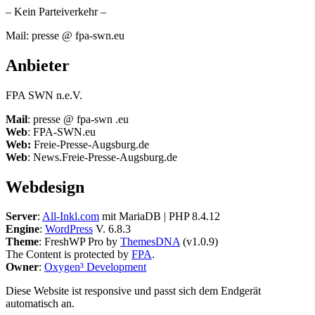
– Kein Parteiverkehr –
Mail: presse @ fpa-swn.eu
Anbieter
FPA SWN n.e.V.
Mail
: presse @ fpa-swn .eu
Web
: FPA-SWN.eu
Web:
Freie-Presse-Augsburg.de
Web
: News.Freie-Presse-Augsburg.de
Webdesign
Server
:
All-Inkl.com
mit MariaDB | PHP 8.4.12
Engine
:
WordPress
V. 6.8.3
Theme
: FreshWP Pro by
ThemesDNA
(v1.0.9)
The Content is protected by
FPA
.
Owner
:
Oxygen³ Development
Diese Website ist responsive und passt sich dem Endgerät
automatisch an.