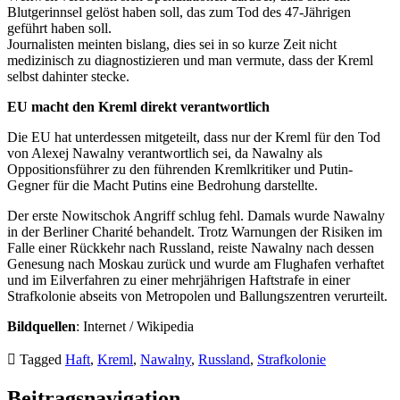
Blutgerinnsel gelöst haben soll, das zum Tod des 47-Jährigen
geführt haben soll.
Journalisten meinten bislang, dies sei in so kurze Zeit nicht
medizinisch zu diagnostizieren und man vermute, dass der Kreml
selbst dahinter stecke.
EU macht den Kreml direkt verantwortlich
Die EU hat unterdessen mitgeteilt, dass nur der Kreml für den Tod
von Alexej Nawalny verantwortlich sei, da Nawalny als
Oppositionsführer zu den führenden Kremlkritiker und Putin-
Gegner für die Macht Putins eine Bedrohung darstellte.
Der erste Nowitschok Angriff schlug fehl. Damals wurde Nawalny
in der Berliner Charité behandelt. Trotz Warnungen der Risiken im
Falle einer Rückkehr nach Russland, reiste Nawalny nach dessen
Genesung nach Moskau zurück und wurde am Flughafen verhaftet
und im Eilverfahren zu einer mehrjährigen Haftstrafe in einer
Strafkolonie abseits von Metropolen und Ballungszentren verurteilt.
Bildquellen
: Internet / Wikipedia
Tagged
Haft
,
Kreml
,
Nawalny
,
Russland
,
Strafkolonie
Beitragsnavigation