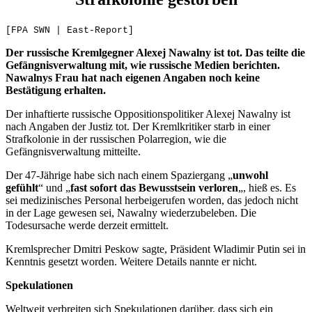
[FPA SWN | East-Report]
Der russische Kremlgegner Alexej Nawalny ist tot. Das teilte die
Gefängnisverwaltung mit, wie russische Medien berichten.
Nawalnys Frau hat nach eigenen Angaben noch keine
Bestätigung erhalten.
Der inhaftierte russische Oppositionspolitiker Alexej Nawalny ist
nach Angaben der Justiz tot. Der Kremlkritiker starb in einer
Strafkolonie in der russischen Polarregion, wie die
Gefängnisverwaltung mitteilte.
Der 47-Jährige habe sich nach einem Spaziergang „
unwohl
gefühlt
“ und „
fast sofort das Bewusstsein verloren
„, hieß es. Es
sei medizinisches Personal herbeigerufen worden, das jedoch nicht
in der Lage gewesen sei, Nawalny wiederzubeleben. Die
Todesursache werde derzeit ermittelt.
Kremlsprecher Dmitri Peskow sagte, Präsident Wladimir Putin sei in
Kenntnis gesetzt worden. Weitere Details nannte er nicht.
Spekulationen
Weltweit verbreiten sich Spekulationen darüber, dass sich ein