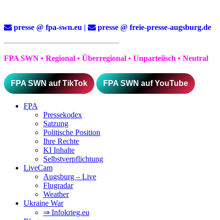
presse @ fpa-swn.eu |
presse @ freie-presse-augsburg.de
FPA SWN • Regional • Überregional • Unparteiisch • Neutral
FPA SWN auf TikTok
FPA SWN auf YouTube
FPA
Pressekodex
Satzung
Politische Position
Ihre Rechte
KI Inhalte
Selbstverpflichtung
LiveCam
Augsburg – Live
Flugradar
Weather
Ukraine War
⇒ Infokrieg.eu