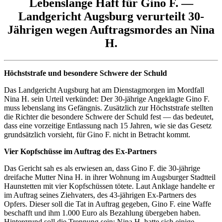
Lebenslange Haft für Gino F. —
Landgericht Augsburg verurteilt 30-
Jährigen wegen Auftragsmordes an Nina
H.
Höchststrafe und besondere Schwere der Schuld
Das Landgericht Augsburg hat am Dienstagmorgen im Mordfall
Nina H. sein Urteil verkündet: Der 30-jährige Angeklagte Gino F.
muss lebenslang ins Gefängnis. Zusätzlich zur Höchststrafe stellten
die Richter die besondere Schwere der Schuld fest — das bedeutet,
dass eine vorzeitige Entlassung nach 15 Jahren, wie sie das Gesetz
grundsätzlich vorsieht, für Gino F. nicht in Betracht kommt.
Vier Kopfschüsse im Auftrag des Ex-Partners
Das Gericht sah es als erwiesen an, dass Gino F. die 30-jährige
dreifache Mutter Nina H. in ihrer Wohnung im Augsburger Stadtteil
Haunstetten mit vier Kopfschüssen tötete. Laut Anklage handelte er
im Auftrag seines Ziehvaters, des 43-jährigen Ex-Partners des
Opfers. Dieser soll die Tat in Auftrag gegeben, Gino F. eine Waffe
beschafft und ihm 1.000 Euro als Bezahlung übergeben haben.
Hintergrund soll die Trennung sein: Nina H. hatte sich einige