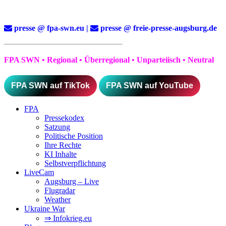
presse @ fpa-swn.eu |
presse @ freie-presse-augsburg.de
FPA SWN • Regional • Überregional • Unparteiisch • Neutral
FPA SWN auf TikTok
FPA SWN auf YouTube
FPA
Pressekodex
Satzung
Politische Position
Ihre Rechte
KI Inhalte
Selbstverpflichtung
LiveCam
Augsburg – Live
Flugradar
Weather
Ukraine War
⇒ Infokrieg.eu