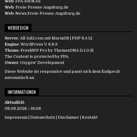
Web
: FPA-SWN.eu
Web:
Freie-Presse-Augsburg.de
Web
: News.Freie-Presse-Augsburg.de
WEBDESIGN
Server
:
All-Inkl.com
mit MariaDB | PHP 8.4.12
Engine
:
WordPress
V. 6.8.3
Theme
: FreshWP Pro by
ThemesDNA
(v1.0.9)
The Content is protected by
FPA
.
Owner
:
Oxygen³ Development
Diese Website ist responsive und passt sich dem Endgerät
automatisch an.
INFORMATIONEN
Aktualität
:
08.08.2026 :: 16:08
Impressum
|
Datenschutz
|
Disclaimer
|
Kontakt