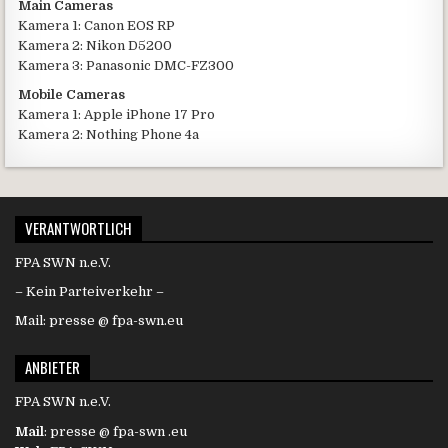
Main Cameras
Kamera 1: Canon EOS RP
Kamera 2: Nikon D5200
Kamera 3: Panasonic DMC-FZ300
Mobile Cameras
Kamera 1: Apple iPhone 17 Pro
Kamera 2: Nothing Phone 4a
VERANTWORTLICH
FPA SWN n.e.V.
– Kein Parteiverkehr –
Mail: presse @ fpa-swn.eu
ANBIETER
FPA SWN n.e.V.
Mail
: presse @ fpa-swn .eu