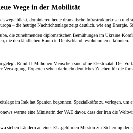
neue Wege in der Mobilität
delswege blickt, dominieren heute dramatische Infrastrukturkrisen und 
uropa – die heutige Nachrichtenlage zeigt deutlich, wie eng Energie, S
n Kuba, die zunehmenden diplomatischen Bemühungen im Ukraine-Konfl
n, die den ländlichen Raum in Deutschland revolutionieren könnten.
hmgelegt. Rund 11 Millionen Menschen sind ohne Elektrizität. Der Vorf
 Versorgung. Experten sehen darin ein deutliches Zeichen für die forts
eitslage im Irak hat Spanien begonnen, Spezialkräfte zu verlegen, um a
news warnte eine Ministerin der VAE davor, dass der Iran die Weltwirt
wa sieben Ländern an einer EU-geführten Mission zur Sicherung der str