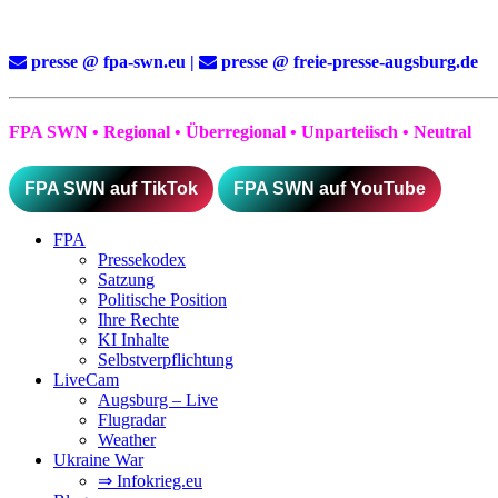
presse @ fpa-swn.eu |
presse @ freie-presse-augsburg.de
FPA SWN • Regional • Überregional • Unparteiisch • Neutral
FPA SWN auf TikTok
FPA SWN auf YouTube
FPA
Pressekodex
Satzung
Politische Position
Ihre Rechte
KI Inhalte
Selbstverpflichtung
LiveCam
Augsburg – Live
Flugradar
Weather
Ukraine War
⇒ Infokrieg.eu