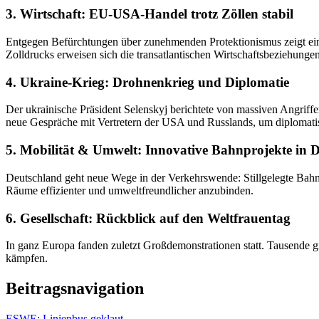
3. Wirtschaft: EU-USA-Handel trotz Zöllen stabil
Entgegen Befürchtungen über zunehmenden Protektionismus zeigt ein
Zolldrucks erweisen sich die transatlantischen Wirtschaftsbeziehungen a
4. Ukraine-Krieg: Drohnenkrieg und Diplomatie
Der ukrainische Präsident Selenskyj berichtete von massiven Angrif
neue Gespräche mit Vertretern der USA und Russlands, um diplomat
5. Mobilität & Umwelt: Innovative Bahnprojekte in 
Deutschland geht neue Wege in der Verkehrswende: Stillgelegte Bahns
Räume effizienter und umweltfreundlicher anzubinden.
6. Gesellschaft: Rückblick auf den Weltfrauentag
In ganz Europa fanden zuletzt Großdemonstrationen statt. Tausende g
kämpfen.
Beitragsnavigation
ESWE: Linienbus geklaut →