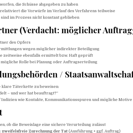
worfen, die Schüsse abgegeben zu haben
 relativiert die Vorwürfe im Verlauf des Verfahrens teilweise
sind im Prozess nicht konstant geblieben
rtner (Verdacht: möglicher Auftrag
tner des Opfers
rmittlungen wegen möglicher indirekter Beteiligung
 zeitweise ebenfalls ermittelt bzw. Haft geprüft
 mögliche Rolle bei Planung oder Auftragserteilung
tlungsbehörden / Staatsanwaltschaf
 klare Täterkette zu beweisen:
elt – und wer hat beauftragt?“
uf Indizien wie Kontakte, Kommunikationsspuren und mögliche Motive
t
n, ob die Beweislage eine sichere Verurteilung zulässt
:
zweifelsfreie Zurechnung der Tat
(Ausführung + ggf. Auftrag)