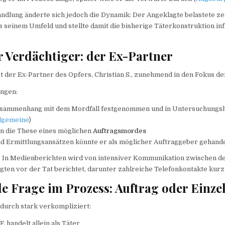
ndlung änderte sich jedoch die Dynamik: Der Angeklagte belastete ze
 seinem Umfeld und stellte damit die bisherige Täterkonstruktion inf
r Verdächtiger: der Ex-Partner
et der Ex-Partner des Opfers, Christian S., zunehmend in den Fokus de
ungen:
usammenhang mit dem Mordfall festgenommen und in Untersuchungs
lgemeine
)
en die These eines möglichen
Auftragsmordes
nd Ermittlungsansätzen könnte er als möglicher Auftraggeber gehand
: In Medienberichten wird von intensiver Kommunikation zwischen d
ten vor der Tat berichtet, darunter zahlreiche Telefonkontakte kur
le Frage im Prozess: Auftrag oder Einze
dadurch stark verkompliziert:
 F. handelt allein als Täter