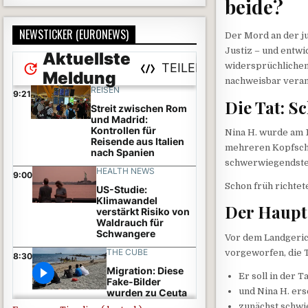
beide?
NEWSTICKER (EURONEWS)
Der Mord an der j
Justiz – und entw
widersprüchlichen
nachweisbar veran
Die Tat: S
Nina H. wurde am 
mehreren Kopfschüs
schwerwiegendsten
Schon früh richtet
Der Haupta
Vor dem Landgerich
vorgeworfen, die T
Er soll in der 
und Nina H. er
zunächst schwie