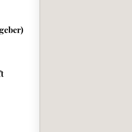
geber)
t