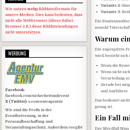
Variante 2
: Gin
Wir nutzen
webp
Bilddateiformate für
Variante 3
: Bei
unsere Medien. Dies kann bedeuten, dass
nicht alle Webbrowser (ältere Safari-
Die Staatsanwaltsc
Browser z.B.) diese Bilddateiendungen
sowohl Täterschaft
nicht unterstützen.
Warum ein
Die zugespitzte F
WERBUNG
wird, bezieht sich
Wenn die Bewe
Wenn nicht sic
Verurteilung s
Gerade bei mögl
Facebook
:
und Ausführer
facebook.com/sicherheitundevent
Das bedeutet nicht
X (Twitter)
: x.com/emvagentur
genug ist.
Wir sind die Profis in der
Ein Fall m
Eventbetreuung, in der
Personalbeschaffung und
Veranstaltungsschutz. Außerdem vergibt
Der Mordfall Nina 