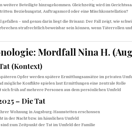
n weitere Beteiligte hinzugekommen. Gleichzeitig wird im Gerichtssa
ritten: Beziehungstat, Auftragsmord oder eine Mischkonstellation?
l gefallen – und genau darin liegt die Brisanz: Der Fall zeigt, wie schw
brechen strafrechtlich beweisbar sein können, wenn Täterrollen un
.
onologie: Mordfall Nina H. (Au
 Tat (Kontext)
späteren Opfer werden spätere Ermittlungsansätze im privaten Umfe
 mögliche Konflikte spielen laut Ermittlungen eine zentrale Rolle
et sich früh auf mehrere Personen aus dem persönlichen Umfeld
 2025 – Die Tat
n ihrer Wohnung in Augsburg-Haunstetten erschossen
ht in der Nacht bzw. im häuslichen Umfeld
 sind zum Zeitpunkt der Tat im Umfeld der Familie