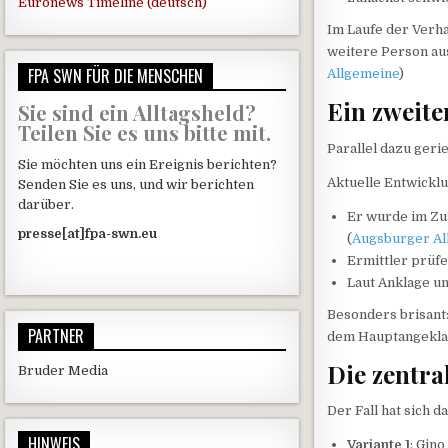
Euronews Timeline (deutsch)
Im Laufe der Verha
weitere Person aus
FPA SWN FÜR DIE MENSCHEN
Allgemeine
)
Ein zweite
Sie sind ein Alltagsheld?
Teilen Sie es uns bitte mit.
Parallel dazu geri
Sie möchten uns ein Ereignis berichten?
Aktuelle Entwickl
Senden Sie es uns, und wir berichten
darüber.
Er wurde im Z
presse[at]fpa-swn.eu
(
Augsburger Al
Ermittler prüf
Laut Anklage u
Besonders brisant
PARTNER
dem Hauptangeklag
Die zentra
Bruder Media
Der Fall hat sich 
HINWEIS
Variante 1
: Gino