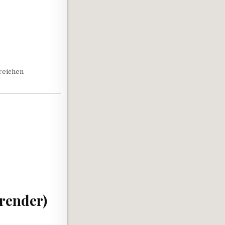
sreichen
render)