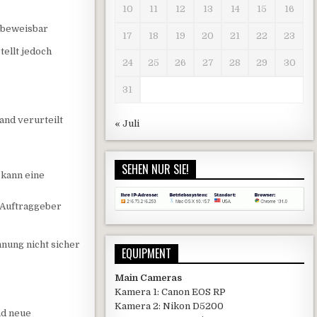
10
11
12
13
14
15
16
d beweisbar
17
18
19
20
21
22
23
tellt jedoch
24
25
26
27
28
29
30
31
and verurteilt
« Juli
SEHEN NUR SIE!
, kann eine
 Auftraggeber
hnung nicht sicher
EQUIPMENT
Main Cameras
Kamera 1: Canon EOS RP
Kamera 2: Nikon D5200
nd neue