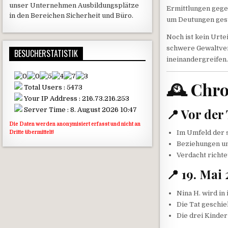
unser Unternehmen Ausbildungsplätze
Ermittlungen gege
in den Bereichen Sicherheit und Büro.
um Deutungen gest
Noch ist kein Urtei
schwere Gewaltver
BESUCHERSTATISTIK
ineinandergreifen
🕰️ Chr
Total Users : 5473
Your IP Address : 216.73.216.253
Server Time : 8. August 2026 10:47
📍 Vor der
Die Daten werden anonymisiert erfasst und nicht an
Im Umfeld der 
Dritte übermittelt!
Beziehungen und
Verdacht richt
📍 19. Mai
Nina H. wird i
Die Tat geschie
Die drei Kinder