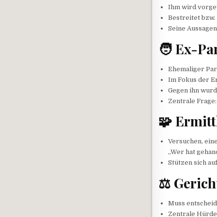
Ihm wird vorge
Bestreitet bzw.
Seine Aussagen 
🧑 Ex-Pa
Ehemaliger Par
Im Fokus der E
Gegen ihn wurde
Zentrale Frage:
🧩 Ermit
Versuchen, eine
„Wer hat gehand
Stützen sich a
⚖️ Gerich
Muss entscheide
Zentrale Hürde