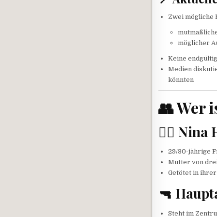
Zwei mögliche 
mutmaßlich
möglicher A
Keine endgültig
Medien diskutie
könnten
👥 Wer i
🧑‍⚖️ Nina
29/30-jährige 
Mutter von dre
Getötet in ihr
🔫 Haupt
Steht im Zentr