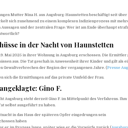
ungen Mutter Nina H. aus Augsburg-Haunstetten beschäftigt seit über
ickelt sich zunehmend zu einem komplexen Indizienprozess mit mehr
 Aussagen und der zentralen Frage: Wer ist am Ende überhaupt strafr
twortlich?
chüsse in der Nacht von Haunstetten
19. Mai 2025 in ihrer Wohnung in Augsburg erschossen. Die Ermittler
sen aus. Die Tat geschah in Anwesenheit ihrer Kinder und gilt als e
 Gewaltverbrechen der Region der vergangenen Jahre. (
Presse Au
en sich die Ermittlungen auf das private Umfeld der Frau.
ngeklagte: Gino F.
t Augsburg steht derzeit Gino F. im Mittelpunkt des Verfahrens. Ihm
at selbst ausgeführt zu haben.
Tatnacht in das Haus der späteren Opfer eingedrungen sein
schossen haben
g er im Prozess lange, später wies er die Vorwürfe zurück (
Augsbur