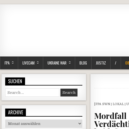
FPA
LIVECAM
UKRAINE WAR
BLOG
JUSTIZ
/
08
SUCHEN
Search for:
[FPA SWN | LOKAL | U
ARCHIVE
Mordfall 
Verdächt
Archive