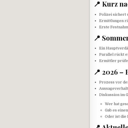
📍 Kurz na
Polizei sicher
Ermittlungen ri
Erste Festnahm
📍 Sommer
Ein Hauptverdä
Parallel rückt 
Ermittler prüf
📍 2026 – 
Prozess vor de
Aussageverhalte
Diskussion im G
Wer hat ges
Gab es einen
Oder ist di
📍 Aktuell