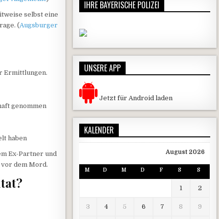
IHRE BAYERISCHE POLIZEI
itweise selbst eine
rage. (
Augsburger
UNSERE APP
r Ermittlungen.
Jetzt für Android laden
haft genommen
KALENDER
elt haben
August 2026
em Ex-Partner und
z vor dem Mord.
M
D
M
D
F
S
S
ltat?
1
2
3
4
5
6
7
8
9