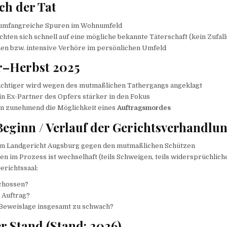
ch der Tat
t umfangreiche Spuren im Wohnumfeld
chten sich schnell auf eine mögliche bekannte Täterschaft (kein Zufa
en bzw. intensive Verhöre im persönlichen Umfeld
–Herbst 2025
chtiger wird wegen des mutmaßlichen Tathergangs angeklagt
ein Ex-Partner des Opfers stärker in den Fokus
en zunehmend die Möglichkeit eines
Auftragsmordes
Beginn / Verlauf der Gerichtsverhandlu
m Landgericht Augsburg gegen den mutmaßlichen Schützen
n im Prozess ist wechselhaft (teils Schweigen, teils widersprüchlich
erichtssaal:
chossen?
 Auftrag?
e Beweislage insgesamt zu schwach?
er Stand (Stand: 2026)