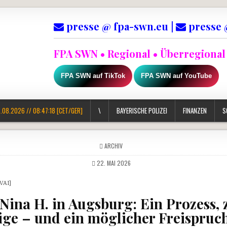
presse @ fpa-swn.eu |
presse 
FPA SWN • Regional • Überregional 
FPA SWN auf TikTok
FPA SWN auf YouTube
.08.2026 // 08:47:19 [CET/GER]
\
BAYERISCHE POLIZEI
FINANZEN
S
POSTED IN
ARCHIV
22. MAI 2026
VAI]
Nina H. in Augsburg: Ein Prozess, 
ige – und ein möglicher Freispruch