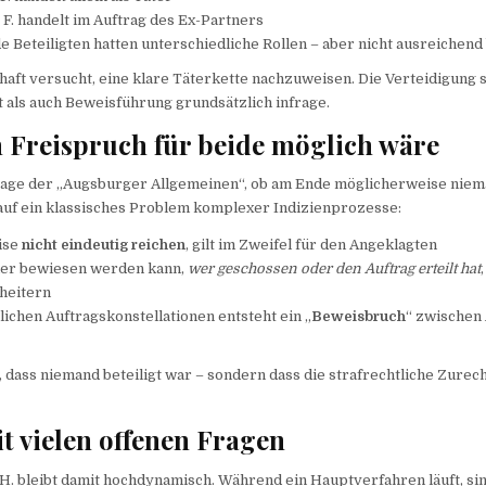
o F. handelt im Auftrag des Ex-Partners
de Beteiligten hatten unterschiedliche Rollen – aber nicht ausreichen
haft versucht, eine klare Täterkette nachzuweisen. Die Verteidigung s
 als auch Beweisführung grundsätzlich infrage.
 Freispruch für beide möglich wäre
rage der „Augsburger Allgemeinen“, ob am Ende möglicherweise niem
 auf ein klassisches Problem komplexer Indizienprozesse:
ise
nicht eindeutig reichen
, gilt im Zweifel für den Angeklagten
her bewiesen werden kann,
wer geschossen oder den Auftrag erteilt hat
cheitern
ichen Auftragskonstellationen entsteht ein „
Beweisbruch
“ zwischen
, dass niemand beteiligt war – sondern dass die strafrechtliche Zurec
it vielen offenen Fragen
H. bleibt damit hochdynamisch. Während ein Hauptverfahren läuft, si