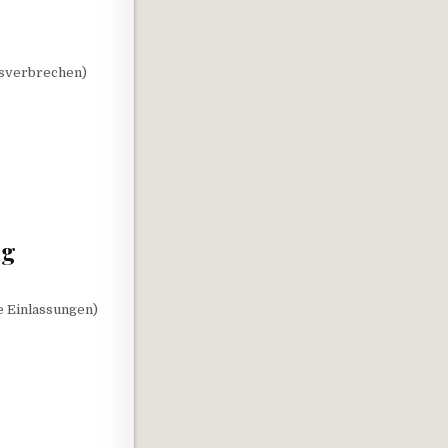
llsverbrechen)
ng
e Einlassungen)