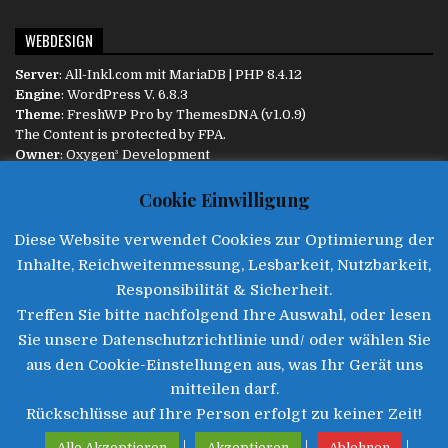
WEBDESIGN
Server
:
All-Inkl.com
mit MariaDB | PHP 8.4.12
Engine
:
WordPress
V. 6.8.3
Theme
: FreshWP Pro by
ThemesDNA
(v1.0.9)
The Content is protected by
FPA
.
Owner
:
Oxygen³ Development
Diese Website ist responsive und passt sich dem Endgerät
Cookie Einwilligung
automatisch an.
Diese Website verwendet Cookies zur Optimierung der
INFORMATIONEN
Inhalte, Reichweitenmessung, Lesbarkeit, Nutzbarkeit,
Aktualität
:
Responsibilität & Sicherheit.
09.08.2026 :: 16:56
Treffen Sie bitte nachfolgend Ihre Auswahl, oder lesen
Impressum
|
Datenschutz
|
Disclaimer
|
Kontakt
Sie unsere Datenschutzrichtlinie und/ oder wählen Sie
aus den Cookie-Einstellungen aus, was Ihr Gerät uns
mitteilen darf.
Rückschlüsse auf Ihre Person erfolgt zu keiner Zeit!
©2025 • Freie Presse Augsburg
|
|
|
Alle Akzeptieren
Akzeptieren
Ablehnen