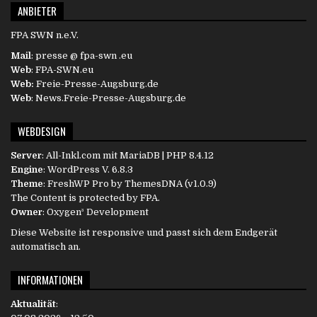
ANBIETER
FPA SWN n.e.V.
Mail
: presse @ fpa-swn .eu
Web
: FPA-SWN.eu
Web:
Freie-Presse-Augsburg.de
Web
: News.Freie-Presse-Augsburg.de
WEBDESIGN
Server
:
All-Inkl.com
mit MariaDB | PHP 8.4.12
Engine
:
WordPress
V. 6.8.3
Theme
: FreshWP Pro by
ThemesDNA
(v1.0.9)
The Content is protected by
FPA
.
Owner
:
Oxygen³ Development
Diese Website ist responsive und passt sich dem Endgerät
automatisch an.
INFORMATIONEN
Aktualität
: