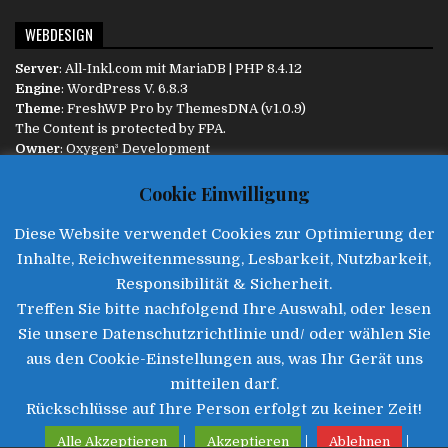
WEBDESIGN
Server
:
All-Inkl.com
mit MariaDB | PHP 8.4.12
Engine
:
WordPress
V. 6.8.3
Theme
: FreshWP Pro by
ThemesDNA
(v1.0.9)
The Content is protected by
FPA
.
Owner
:
Oxygen³ Development
Diese Website ist responsive und passt sich dem Endgerät
Cookie Einwilligung
automatisch an.
Diese Website verwendet Cookies zur Optimierung der
INFORMATIONEN
Inhalte, Reichweitenmessung, Lesbarkeit, Nutzbarkeit,
Aktualität
:
Responsibilität & Sicherheit.
06.08.2026 :: 15:38
Treffen Sie bitte nachfolgend Ihre Auswahl, oder lesen
Impressum
|
Datenschutz
|
Disclaimer
|
Kontakt
Sie unsere Datenschutzrichtlinie und/ oder wählen Sie
aus den Cookie-Einstellungen aus, was Ihr Gerät uns
mitteilen darf.
Rückschlüsse auf Ihre Person erfolgt zu keiner Zeit!
©2025 • Freie Presse Augsburg
|
|
|
Alle Akzeptieren
Akzeptieren
Ablehnen