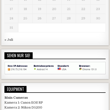
17
18
19
20
21
22
23
24
25
26
27
28
29
30
31
« Juli
SEHEN NUR SIE!
EQUIPMENT
Main Cameras
Kamera 1: Canon EOS RP
Kamera 2: Nikon D5200