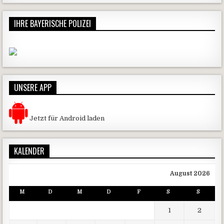
IHRE BAYERISCHE POLIZEI
UNSERE APP
Jetzt für Android laden
KALENDER
August 2026
M
D
M
D
F
S
S
1
2