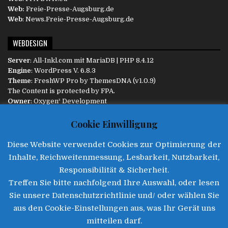
Web:
Freie-Presse-Augsburg.de
Web
: News.Freie-Presse-Augsburg.de
WEBDESIGN
Server
:
All-Inkl.com
mit MariaDB | PHP 8.4.12
Engine
:
WordPress
V. 6.8.3
Theme
: FreshWP Pro by
ThemesDNA
(v1.0.9)
The Content is protected by
FPA
.
Owner
:
Oxygen³ Development
Diese Website ist responsive und passt sich dem Endgerät
Cookie Einwilligung
automatisch an.
Diese Website verwendet Cookies zur Optimierung der
INFORMATIONEN
Inhalte, Reichweitenmessung, Lesbarkeit, Nutzbarkeit,
Aktualität
:
Responsibilität & Sicherheit.
07.08.2026 :: 13:50
Treffen Sie bitte nachfolgend Ihre Auswahl, oder lesen
Impressum
|
Datenschutz
|
Disclaimer
|
Kontakt
Sie unsere Datenschutzrichtlinie und/ oder wählen Sie
aus den Cookie-Einstellungen aus, was Ihr Gerät uns
mitteilen darf.