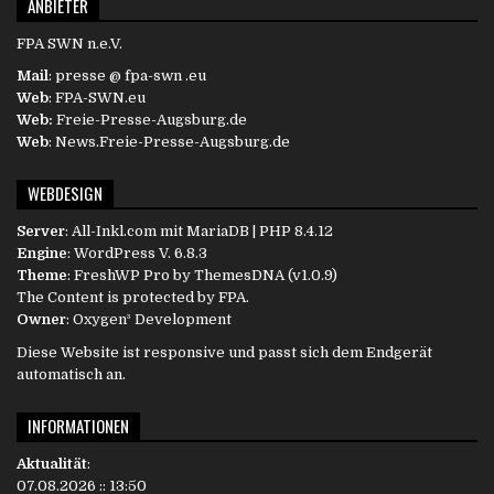
ANBIETER
FPA SWN n.e.V.
Mail
: presse @ fpa-swn .eu
Web
: FPA-SWN.eu
Web:
Freie-Presse-Augsburg.de
Web
: News.Freie-Presse-Augsburg.de
WEBDESIGN
Server
:
All-Inkl.com
mit MariaDB | PHP 8.4.12
Engine
:
WordPress
V. 6.8.3
Theme
: FreshWP Pro by
ThemesDNA
(v1.0.9)
The Content is protected by
FPA
.
Owner
:
Oxygen³ Development
Diese Website ist responsive und passt sich dem Endgerät
automatisch an.
INFORMATIONEN
Aktualität
:
07.08.2026 :: 13:50