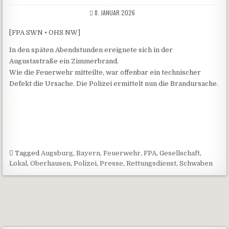
8. JANUAR 2026
[FPA SWN • OHS NW]
In den späten Abendstunden ereignete sich in der
Augustastraße ein Zimmerbrand.
Wie die Feuerwehr mitteilte, war offenbar ein technischer
Defekt die Ursache. Die Polizei ermittelt nun die Brandursache.
Tagged
Augsburg
,
Bayern
,
Feuerwehr
,
FPA
,
Gesellschaft
,
Lokal
,
Oberhausen
,
Polizei
,
Presse
,
Rettungsdienst
,
Schwaben
Beitragsnavigation