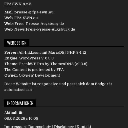
FPA SWN n.e.V.
Mail
: presse @ fpa-swn .eu
Web
: FPA-SWN.eu
Web:
Freie-Presse-Augsburg.de
Web
: News.Freie-Presse-Augsburg.de
WEBDESIGN
Server
:
All-Inkl.com
mit MariaDB | PHP 8.4.12
Engine
:
WordPress
V. 6.8.3
Theme
: FreshWP Pro by
ThemesDNA
(v1.0.9)
The Content is protected by
FPA
.
Owner
:
Oxygen³ Development
Diese Website ist responsive und passt sich dem Endgerät
automatisch an.
INFORMATIONEN
Aktualität
:
08.08.2026 :: 16:08
Impressum
|
Datenschutz
|
Disclaimer
|
Kontakt