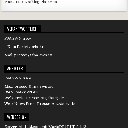
Kamera 2: Nothing Phone 4a
VERANTWORTLICH
FPA SWN n.e.V.
– Kein Parteiverkehr –
Mail: presse @ fpa-swn.eu
ANBIETER
FPA SWN n.e.V.
Mail
: presse @ fpa-swn .eu
Web
: FPA-SWN.eu
Web:
Freie-Presse-Augsburg.de
Web
: News.Freie-Presse-Augsburg.de
WEBDESIGN
Server
:
All-Inkl.com
mit MariaDB | PHP 8.4.12