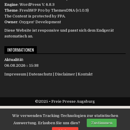
Engine
:
WordPress
V. 6.8.3
Theme
: FreshWP Pro by
ThemesDNA
(v1.0.9)
The Content is protected by
FPA
.
Owner
:
Oxygen³ Development
Diese Website ist responsive und passt sich dem Endgerät
automatisch an.
INFORMATIONEN
Aktualität
:
06.08.2026 :: 15:38
Impressum
|
Datenschutz
|
Disclaimer
|
Kontakt
©2025 • Freie Presse Augsburg
Wir verwenden Tracking-Technologien zur statistischen
Auswertung. Erlauben Sie uns dies?
Zustimmen