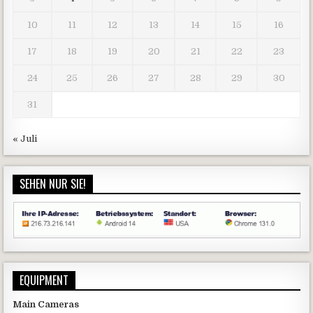
10
11
12
13
14
15
16
17
18
19
20
21
22
23
24
25
26
27
28
29
30
31
« Juli
SEHEN NUR SIE!
EQUIPMENT
Main Cameras