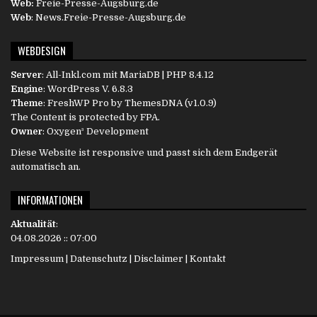
Web:
Freie-Presse-Augsburg.de
Web
: News.Freie-Presse-Augsburg.de
WEBDESIGN
Server
:
All-Inkl.com
mit MariaDB | PHP 8.4.12
Engine
:
WordPress
V. 6.8.3
Theme
: FreshWP Pro by
ThemesDNA
(v1.0.9)
The Content is protected by
FPA
.
Owner
:
Oxygen³ Development
Diese Website ist responsive und passt sich dem Endgerät
automatisch an.
INFORMATIONEN
Aktualität
:
04.08.2026 :: 07:00
Impressum
|
Datenschutz
|
Disclaimer
|
Kontakt