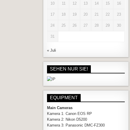
10
11
12
13
14
15
16
17
18
19
20
21
22
23
24
25
26
27
28
29
30
31
« Juli
SEHEN NUR SIE!
EQUIPMENT
Main Cameras
Kamera 1: Canon EOS RP
Kamera 2: Nikon D5200
Kamera 3: Panasonic DMC-FZ300