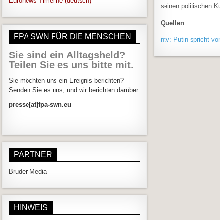
Euronews Timeline (deutsch)
seinen politischen K
Quellen
FPA SWN FÜR DIE MENSCHEN
ntv: Putin spricht v
Sie sind ein Alltagsheld?
Teilen Sie es uns bitte mit.
Beitragsn
Sie möchten uns ein Ereignis berichten?
Senden Sie es uns, und wir berichten darüber.
presse[at]fpa-swn.eu
PARTNER
Bruder Media
HINWEIS