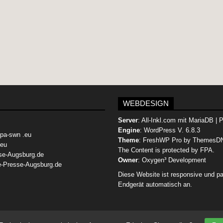
WEBDESIGN
Server
:
All-Inkl.com
mit MariaDB | 
Engine
:
WordPress
V. 6.8.3
fpa-swn .eu
Theme
: FreshWP Pro by
ThemesD
eu
The Content is protected by
FPA
.
se-Augsburg.de
Owner
:
Oxygen³ Development
e-Presse-Augsburg.de
Diese Website ist responsive und p
Endgerät automatisch an.
©2025 • Freie Presse Augsburg