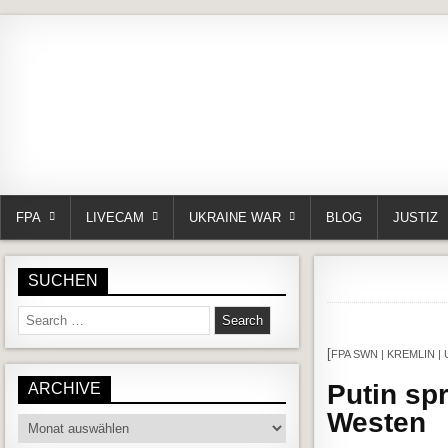
FPA
LIVECAM
UKRAINE WAR
BLOG
JUSTIZ
SUCHEN
Search for:
[
FPA SWN | KREMLIN | 
Putin sp
ARCHIVE
Westen
Archive