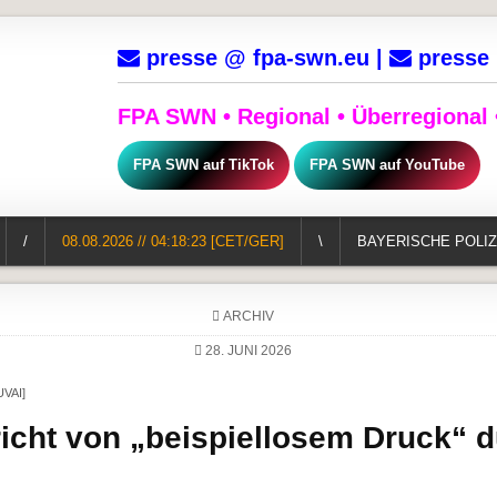
presse @ fpa-swn.eu |
presse 
FPA SWN • Regional • Überregional •
FPA SWN auf TikTok
FPA SWN auf YouTube
/
08.08.2026 // 04:18:24 [CET/GER]
\
BAYERISCHE POLIZ
POSTED IN
ARCHIV
28. JUNI 2026
UVAI]
richt von „beispiellosem Druck“ 