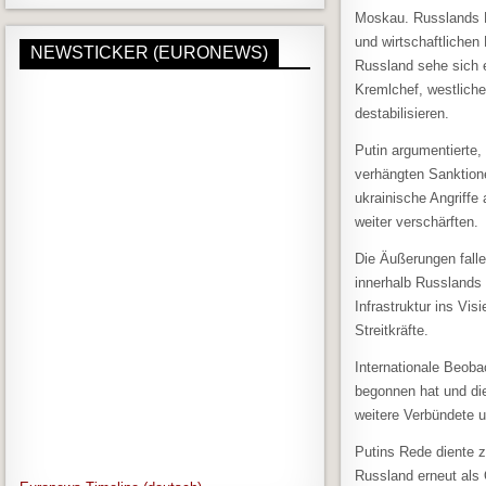
Moskau. Russlands Pr
und wirtschaftlichen
NEWSTICKER (EURONEWS)
Russland sehe sich e
Kremlchef, westliche
destabilisieren.
Putin argumentierte,
verhängten Sanktione
ukrainische Angriffe
weiter verschärften.
Die Äußerungen fallen
innerhalb Russlands
Infrastruktur ins V
Streitkräfte.
Internationale Beoba
begonnen hat und die
weitere Verbündete un
Putins Rede diente z
Russland erneut als 