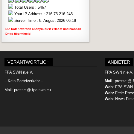
Total Users : 5467
Your IP Address : 216.73.216.243
Server Time : 8. August 2026 06:18
Die Daten werden anonymisiert erfasst und nicht an
Dritte übermittelt!
VERANTWORTLICH
ANBIETER
FPA SWN n.e.V.
FPA SWN n.e.V.
– Kein Parteiverkehr –
Mail
: presse @ 
Web
: FPA-SWN.
Mail: presse @ fpa-swn.eu
Web:
Freie-Pres
Web
: News.Frei