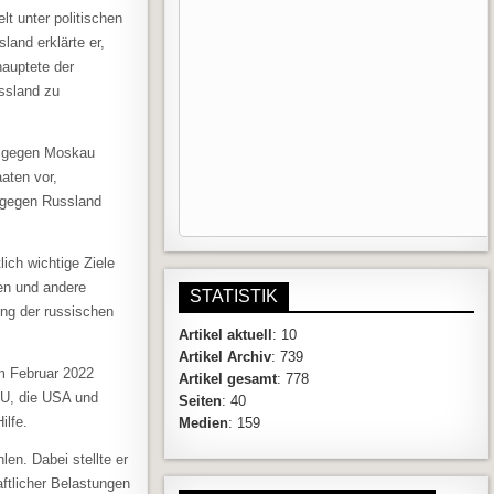
t unter politischen
land erklärte er,
hauptete der
ussland zu
ie gegen Moskau
aten vor,
n gegen Russland
lich wichtige Ziele
en und andere
STATISTIK
ung der russischen
Artikel aktuell
: 10
Artikel Archiv
: 739
im Februar 2022
Artikel gesamt
: 778
EU, die USA und
Seiten
: 40
Hilfe.
Medien
: 159
en. Dabei stellte er
ftlicher Belastungen