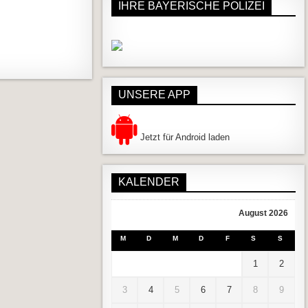
IHRE BAYERISCHE POLIZEI
UNSERE APP
Jetzt für Android laden
KALENDER
August 2026
M
D
M
D
F
S
S
1
2
3
4
5
6
7
8
9