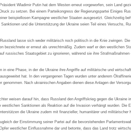
äsident Wladimir Putin hat dem Westen erneut vorgeworfen, sein Land geziel
 Druck zu setzen. Bei einem Parteikongress der Regierungspartei Einiges Russ
iner beispiellosen Kampagne westlicher Staaten ausgesetzt. Gleichzeitig be
 Sanktionen und die Unterstützung der Ukraine seien Teil eines Versuchs, R
 Russland lasse sich weder militärisch noch politisch in die Knie zwingen. D
n bezeichnete er erneut als unrechtmäßig. Zudem warf er den westlichen Sta
 auf russisches Staatsgebiet zu ignorieren, während sie ihre Strafmaßnahme
 in eine Phase, in der die Ukraine ihre Angriffe auf militärische und wirtschaft
 ausgeweitet hat. In den vergangenen Tagen wurden unter anderem Ölraffineri
isier genommen. Nach ukrainischen Angaben dienen diese Anlagen der Versorg
chter weisen darauf hin, dass Russland den Angriffskrieg gegen die Ukraine 
 westlichen Sanktionen als Reaktion auf die Invasion verhängt wurden. Die 
terstützen die Ukraine zudem mit finanzieller, humanitärer und militärischer 
ugleich der Einstimmung seiner Partei auf die bevorstehenden Parlamentswahl
Opfer westlicher Einflussnahme dar und betonte, dass das Land trotz wirtscha