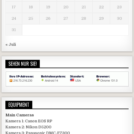
17
18
19
20
21
22
23
24
25
26
27
28
29
30
31
« Juli
SEHEN NUR SIE!
EQUIPMENT
Main Cameras
Kamera 1: Canon EOS RP
Kamera 2: Nikon D5200
Kamera 3: Panasonic DMC-FZ300