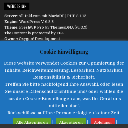
WEBDESIGN
Server
:
All-Inkl.com
mit MariaDB | PHP 8.4.12
Engine
:
WordPress
V. 6.8.3
Theme
: FreshWP Pro by
ThemesDNA
(v1.0.9)
The Content is protected by
FPA
.
Owner
:
Oxygen³ Development
Diese Website ist responsive und passt sich dem Endgerät
Cookie Einwilligung
automatisch an.
Diese Website verwendet Cookies zur Optimierung der
INFORMATIONEN
Inhalte, Reichweitenmessung, Lesbarkeit, Nutzbarkeit,
Aktualität
:
Responsibilität & Sicherheit.
09.08.2026 :: 16:56
Treffen Sie bitte nachfolgend Ihre Auswahl, oder lesen
Impressum
|
Datenschutz
|
Disclaimer
|
Kontakt
Sie unsere Datenschutzrichtlinie und/ oder wählen Sie
aus den Cookie-Einstellungen aus, was Ihr Gerät uns
mitteilen darf.
Rückschlüsse auf Ihre Person erfolgt zu keiner Zeit!
©2025 • Freie Presse Augsburg
|
|
|
Alle Akzeptieren
Akzeptieren
Ablehnen