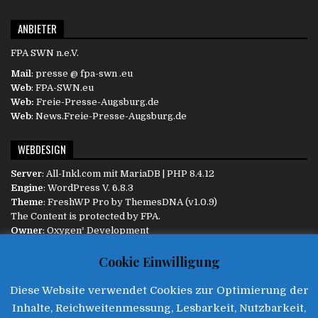
ANBIETER
FPA SWN n.e.V.
Mail
: presse @ fpa-swn .eu
Web
: FPA-SWN.eu
Web:
Freie-Presse-Augsburg.de
Web
: News.Freie-Presse-Augsburg.de
WEBDESIGN
Server
:
All-Inkl.com
mit MariaDB | PHP 8.4.12
Engine
:
WordPress
V. 6.8.3
Theme
: FreshWP Pro by
ThemesDNA
(v1.0.9)
The Content is protected by
FPA
.
Owner
:
Oxygen³ Development
Diese Website ist responsive und passt sich dem Endgerät
Cookie Einwilligung
automatisch an.
Diese Website verwendet Cookies zur Optimierung der
INFORMATIONEN
Inhalte, Reichweitenmessung, Lesbarkeit, Nutzbarkeit,